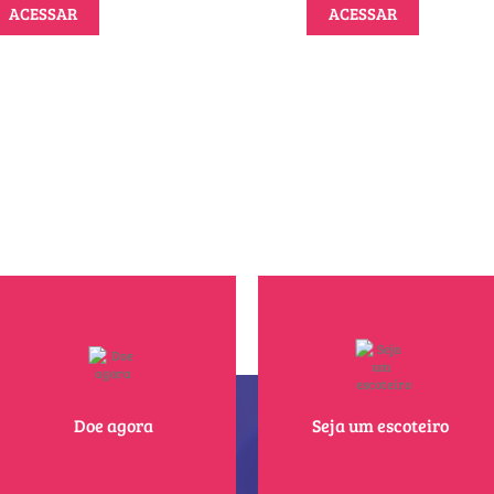
ACESSAR
ACESSAR
Doe agora
Seja um escoteiro